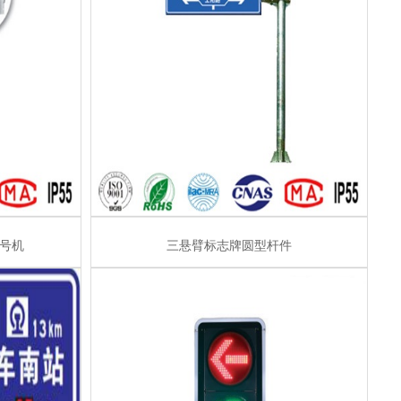
号机
三悬臂标志牌圆型杆件