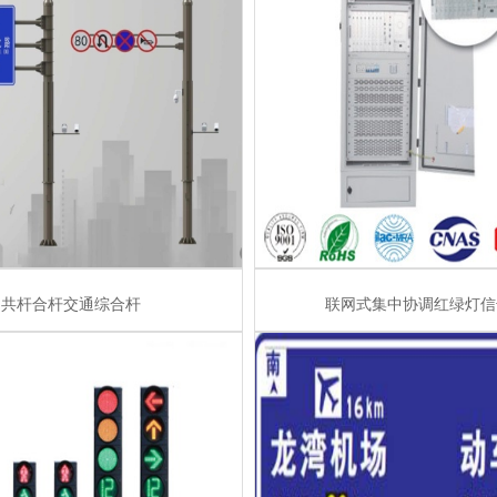
共杆合杆交通综合杆
联网式集中协调红绿灯信