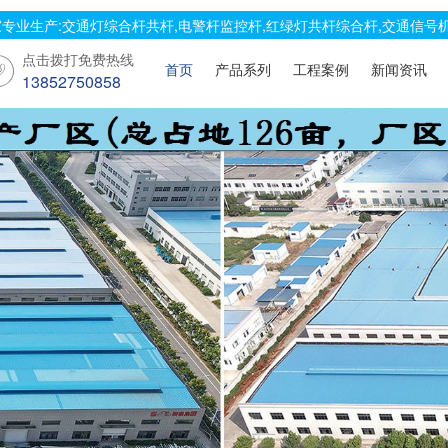
专业生产:交通灯综合杆共杆,电警杆监控杆,红绿灯共杆综合杆,交通信号机
点击拨打免费热线
首页
产品系列
工程案例
新闻资讯
13852750858