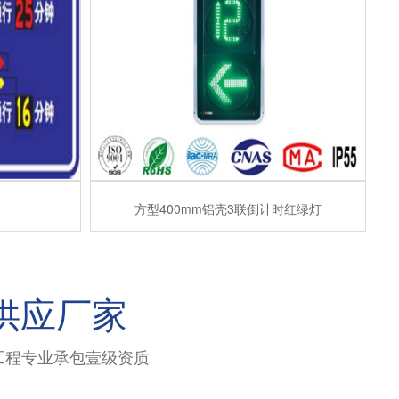
方型400mm铝壳3联倒计时红绿灯
供应厂家
工程专业承包壹级资质